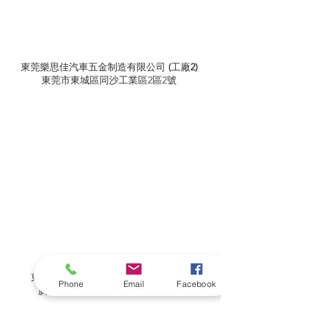
東莞樂思佳汽車五金制造有限公司
(
工
廠
2)
東莞市東城區同沙工業區2區2號
東莞市中耀智能科技有限公司
(
工
廠
3)
Phone
Email
Facebook
廣東省東莞市寮步鎮棠春村民富街